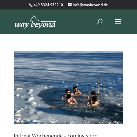
+49 8324 952210
info@waybeyond.de
Retreat Wochenende – coming soon