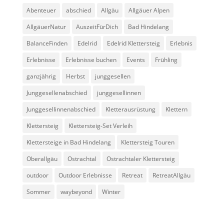
Abenteuer
abschied
Allgäu
Allgäuer Alpen
AllgäuerNatur
AuszeitFürDich
Bad Hindelang
BalanceFinden
Edelrid
Edelrid Klettersteig
Erlebnis
Erlebnisse
Erlebnisse buchen
Events
Frühling
ganzjährig
Herbst
junggesellen
Junggesellenabschied
junggesellinnen
Junggesellinnenabschied
Kletterausrüstung
Klettern
Klettersteig
Klettersteig-Set Verleih
Klettersteige in Bad Hindelang
Klettersteig Touren
Oberallgäu
Ostrachtal
Ostrachtaler Klettersteig
outdoor
Outdoor Erlebnisse
Retreat
RetreatAllgäu
Sommer
waybeyond
Winter